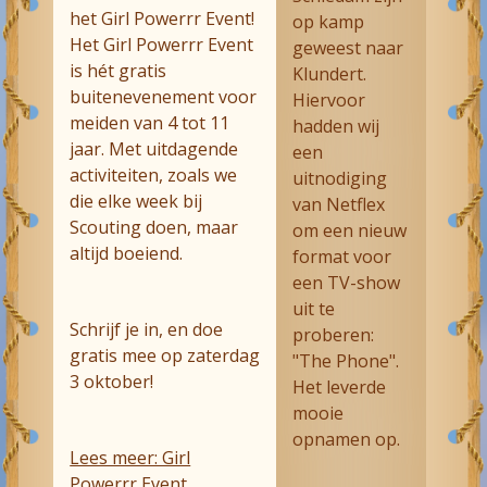
het Girl Powerrr Event!
op kamp
Het Girl Powerrr Event
geweest naar
is hét gratis
Klundert.
buitenevenement voor
Hiervoor
meiden van 4 tot 11
hadden wij
jaar. Met uitdagende
een
activiteiten, zoals we
uitnodiging
die elke week bij
van Netflex
Scouting doen, maar
om een nieuw
altijd boeiend.
format voor
een TV-show
uit te
Schrijf je in, en doe
proberen:
gratis mee op zaterdag
"The Phone".
3 oktober!
Het leverde
mooie
opnamen op.
Lees meer: Girl
Powerrr Event