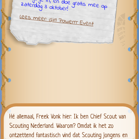
Schrijf je in, en doe gratis mee op
zaterdag 3 oktober!
Lees meer: Girl Powerrr Event
Hé allemaal, Freek Vonk hier. Ik ben Chief Scout van
Scouting Nederland. Waarom? Omdat ik het zo
ontzettend fantastisch vind dat Scouting jongens en