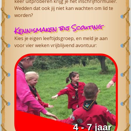
keer uitproberen krijg je het inschrijfformulier.
Wedden dat ook jij niet kan wachten om lid te
worden?
Kennismaken bij Scouting
Kies je eigen leeftijdsgroep, en meld je aan
voor vier weken vrijblijvend avontuur:
4 - 7 jaar
4 jaar 5 jaar 6 jaar kind scouting
4 jaar 5 jaar 6 jaar kind scouting
Meisjes & jongens
4 - 7 jaar
Bevers