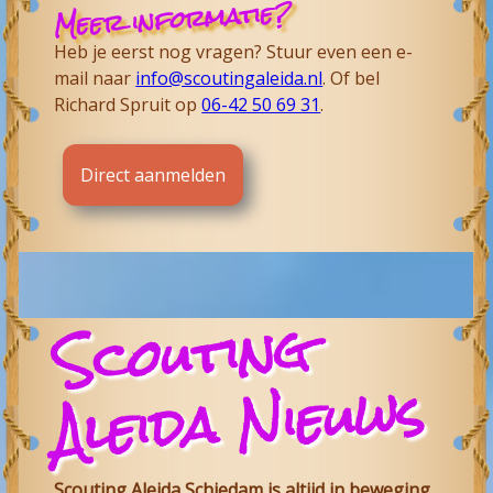
Meer informatie?
Heb je eerst nog vragen? Stuur even een e-
mail naar
info@scoutingaleida.nl
. Of bel
Richard Spruit op
06-42 50 69 31
.
Direct aanmelden
Scouting
Aleida
Nieuws
Scouting Aleida Schiedam is altijd in beweging.