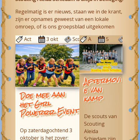
Regelmatig is er nieuws, staan we in de krant,
zijn er opnames geweest van een lokale
omroep, of is ons groepsblad uitgekomen
Act
3 okt
Scouti
A
5
C
uee
2026
ng
ct
au
e
l
Aleida
u
g
n
e
20
dr
el
26
a
Aftermovi
w
as
e van
Doe mee aan
ih
kamp
ve
het Girl
n
Powerrr Event
de
De scouts van
l
Scouting
Op zaterdagochtend 3
Aleida
oktober is het zover:
Schiedam
zijn