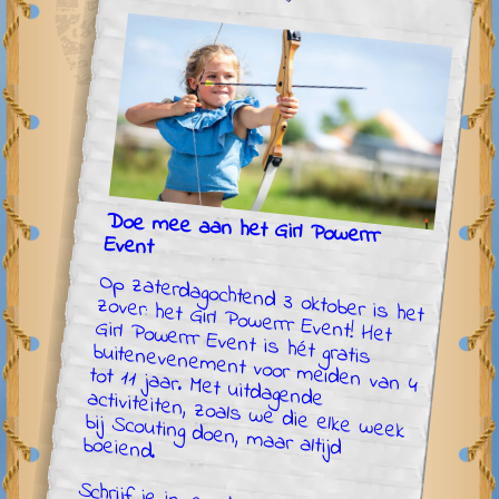
Doe mee aan het Girl Powerrr
Event
Op zaterdagochtend 3 oktober is het
zover: het Girl Powerrr Event! Het
Girl Powerrr Event is hét gratis
buitenevenement voor meiden van 4
tot 11 jaar. Met uitdagende activiteiten, zoals we die elke week
bij Scouting doen, maar altijd
boeiend.