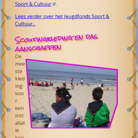
Sport & Cultuur
.
Lees verder over het Jeugdfonds Sport &
Cultuur...
Scoutingkleding en das
aanschaffen
De
mee
ste
kled
ing
voo
r
een
inst
allat
ie
koo