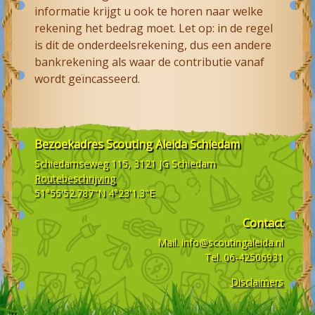
informatie krijgt u ook te horen naar welke
rekening het bedrag moet. Let op: in de regel
is dit de onderdeelsrekening, dus een andere
bankrekening als waar de contributie vanaf
wordt geïncasseerd.
Bezoekadres
Scouting Aleida Schiedam
Schiedamseweg 115, 3121 JG
Schiedam
Routebeschrijving
51°55'52.787"N 4°23'1.3"E
Contact
Mail.
info@scoutingaleida.nl
Tel.
06-42506931
Disclaimers