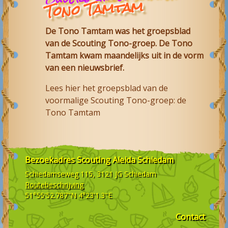
Tono Tamtam
De Tono Tamtam was het groepsblad
van de Scouting Tono-groep. De Tono
Tamtam kwam maandelijks uit in de vorm
van een nieuwsbrief.
Lees hier het groepsblad van de
voormalige Scouting Tono-groep: de
Tono Tamtam
Bezoekadres
Scouting Aleida Schiedam
Schiedamseweg 115, 3121 JG
Schiedam
Routebeschrijving
51°55'52.787"N 4°23'1.3"E
Contact