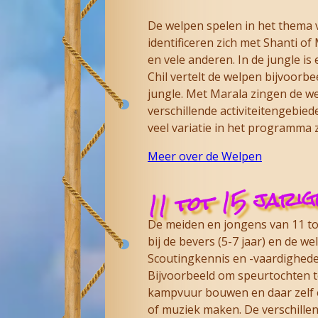
De welpen spelen in het thema 
identificeren zich met Shanti of
en vele anderen. In de jungle is 
Chil vertelt de welpen bijvoorb
jungle. Met Marala zingen de we
verschillende activiteitengebie
veel variatie in het programma 
Meer over de Welpen
11 tot 15 jarig
De meiden en jongens van 11 tot
bij de bevers (5-7 jaar) en de we
Scoutingkennis en -vaardigheden.
Bijvoorbeeld om speurtochten te
kampvuur bouwen en daar zelf e
of muziek maken. De verschillen