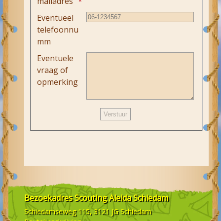
mailadres
Eventueel
telefoonnu
mm
Eventuele
vraag of
opmerking
Bezoekadres
Scouting Aleida Schiedam
Schiedamseweg 115, 3121 JG
Schiedam