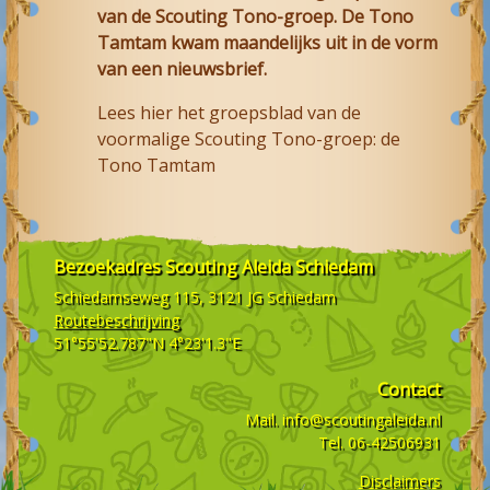
van de Scouting Tono-groep. De Tono
Tamtam kwam maandelijks uit in de vorm
van een nieuwsbrief.
Lees hier het groepsblad van de
voormalige Scouting Tono-groep: de
Tono Tamtam
Bezoekadres
Scouting Aleida Schiedam
Schiedamseweg 115, 3121 JG
Schiedam
Routebeschrijving
51°55'52.787"N 4°23'1.3"E
Contact
Mail.
info@scoutingaleida.nl
Tel.
06-42506931
Disclaimers