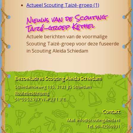
Actueel Scouting Taizé-groep (1)
Nieuws van de Scouting
Taizé-groep Kethel
Actuele berichten van de voormalige
Scouting Taizé-groep voor deze fuseerde
in Scouting Aleida Schiedam
Bezoekadres
Scouting Aleida Schiedam
Schiedamseweg 115, 3121 JG
Schiedam
Routebeschrijving
51°55'52.787"N 4°23'1.3"E
Contact
Mail.
info@scoutingaleida.nl
Tel.
06-42506931