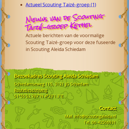
Actueel Scouting Taizé-groep (1)
Nieuws van de Scouting
Taizé-groep Kethel
Actuele berichten van de voormalige
Scouting Taizé-groep voor deze fuseerde
in Scouting Aleida Schiedam
Bezoekadres
Scouting Aleida Schiedam
Schiedamseweg 115, 3121 JG
Schiedam
Routebeschrijving
51°55'52.787"N 4°23'1.3"E
Contact
Mail.
info@scoutingaleida.nl
Tel.
06-42506931