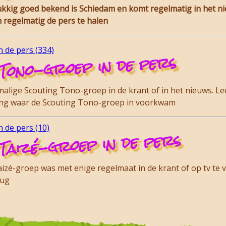
lukkig goed bekend is Schiedam en komt regelmatig in het n
 regelmatig de pers te halen
 de pers (334)
Tono-groep in de pers
lige Scouting Tono-groep in de krant of in het nieuws. Lee
ding waar de Scouting Tono-groep in voorkwam
 de pers (10)
Taizé-groep in de pers
zé-groep was met enige regelmaat in de krant of op tv te vi
rug