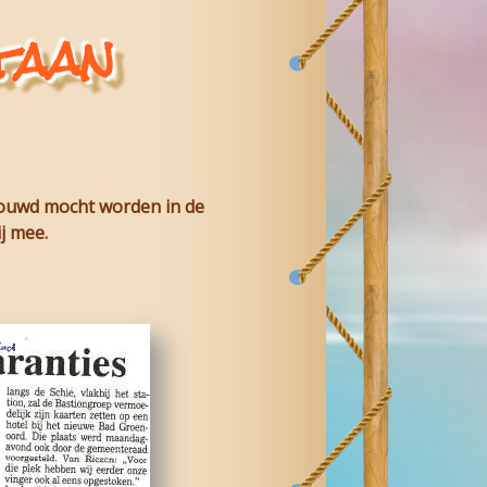
i
e
voo
n
a
bouwd mocht worden in de
j mee.