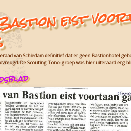
D
ecti
ion eist 
taa
g
s
eraad van Schiedam definitief dat er geen Bastionhotel ge
vreugd. De Scouting Tono-groep was hier uiteraard erg bli
dsblad