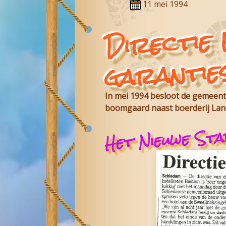
11 mei 1994
r
Bast
r
rantie
In mei 1994 besloot de gemeent
boomgaard naast boerderij Land
Het Nieuwe Sta