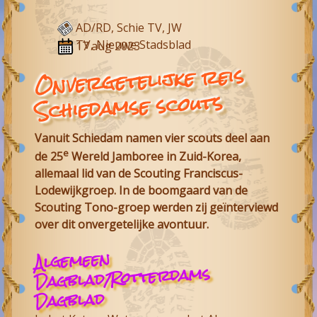
AD/RD, Schie TV, JW
TV, Nieuwe Stadsblad
17 aug 2023
Onvergetelijke reis
Schiedamse scouts
Vanuit Schiedam namen vier scouts deel aan
e
de 25
Wereld Jamboree in Zuid-Korea,
allemaal lid van de Scouting Franciscus-
Lodewijkgroep. In de boomgaard van de
Scouting Tono-groep werden zij geïnterviewd
over dit onvergetelijke avontuur.
Algemeen
Dagblad/Rotterdams
Dagblad