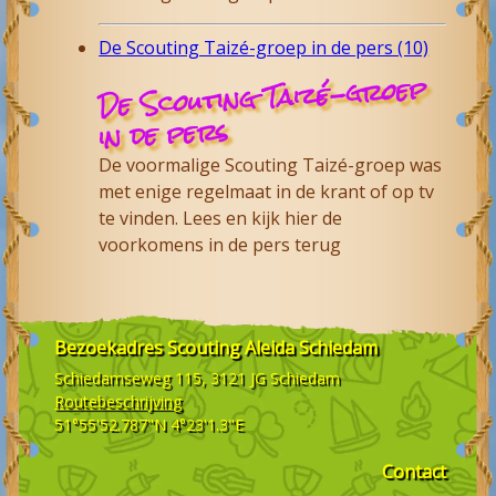
De Scouting Taizé-groep in de pers (10)
De Scouting Taizé-groep
in de pers
De voormalige Scouting Taizé-groep was
met enige regelmaat in de krant of op tv
te vinden. Lees en kijk hier de
voorkomens in de pers terug
Bezoekadres
Scouting Aleida Schiedam
Schiedamseweg 115, 3121 JG
Schiedam
Routebeschrijving
51°55'52.787"N 4°23'1.3"E
Contact