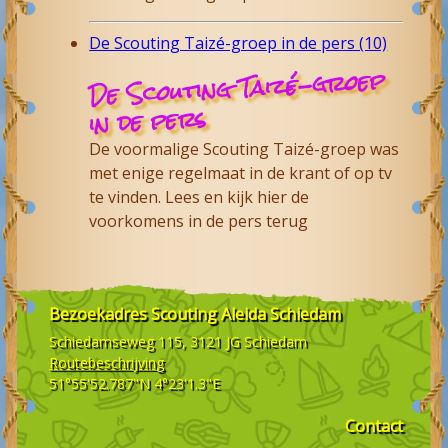
De Scouting Taizé-groep in de pers (10)
De Scouting Taizé-groep
in de pers
De voormalige Scouting Taizé-groep was
met enige regelmaat in de krant of op tv
te vinden. Lees en kijk hier de
voorkomens in de pers terug
Bezoekadres
Scouting Aleida Schiedam
Schiedamseweg 115, 3121 JG
Schiedam
Routebeschrijving
51°55'52.787"N 4°23'1.3"E
Contact