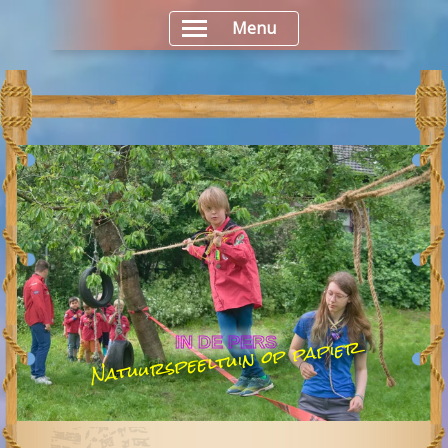
Menu
Natuurspeeltuin op papier
IN DE PERS