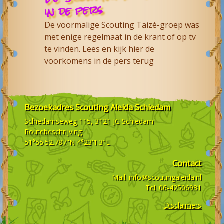
in de pers
De voormalige Scouting Taizé-groep was
met enige regelmaat in de krant of op tv
te vinden. Lees en kijk hier de
voorkomens in de pers terug
Bezoekadres
Scouting Aleida Schiedam
Schiedamseweg 115, 3121 JG
Schiedam
Routebeschrijving
51°55'52.787"N 4°23'1.3"E
Contact
Mail.
info@scoutingaleida.nl
Tel.
06-42506931
Disclaimers