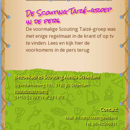
De Scouting Taizé-groep
in de pers
De voormalige Scouting Taizé-groep was
met enige regelmaat in de krant of op tv
te vinden. Lees en kijk hier de
voorkomens in de pers terug
Bezoekadres
Scouting Aleida Schiedam
Schiedamseweg 115, 3121 JG
Schiedam
Routebeschrijving
51°55'52.787"N 4°23'1.3"E
Contact
Mail.
info@scoutingaleida.nl
Tel.
06-42506931