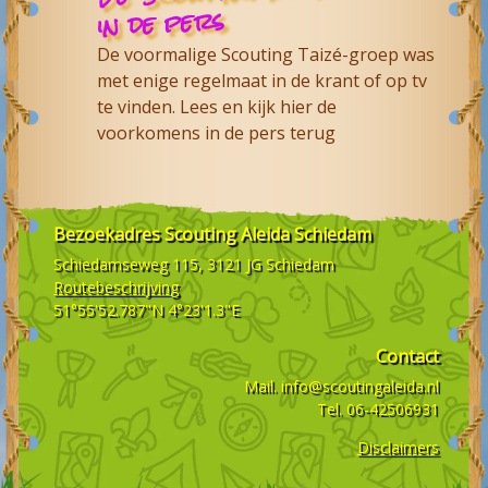
in de pers
De voormalige Scouting Taizé-groep was
met enige regelmaat in de krant of op tv
te vinden. Lees en kijk hier de
voorkomens in de pers terug
Bezoekadres
Scouting Aleida Schiedam
Schiedamseweg 115, 3121 JG
Schiedam
Routebeschrijving
51°55'52.787"N 4°23'1.3"E
Contact
Mail.
info@scoutingaleida.nl
Tel.
06-42506931
Disclaimers