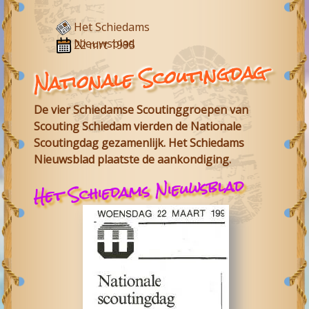
Het Schiedams
Nieuwsblad
22 mrt 1995
Nationale Scoutingdag
De vier Schiedamse Scoutinggroepen van
Scouting Schiedam vierden de Nationale
Scoutingdag gezamenlijk. Het Schiedams
Nieuwsblad plaatste de aankondiging.
Het Schiedams Nieuwsblad