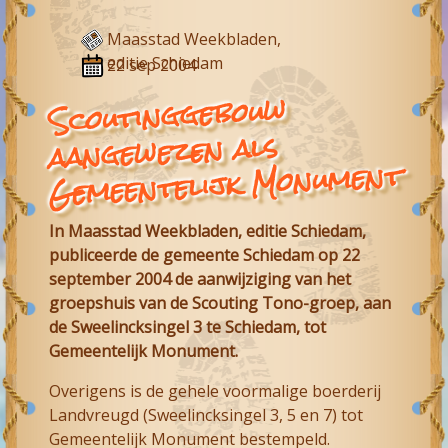
Maasstad Weekbladen,
editie Schiedam
22 sep 2004
Scoutinggebouw
aangewezen als
Gemeentelijk Monument
In Maasstad Weekbladen, editie Schiedam,
publiceerde de gemeente Schiedam op 22
september 2004 de aanwijziging van het
groepshuis van de Scouting Tono-groep, aan
de Sweelincksingel 3 te Schiedam, tot
Gemeentelijk Monument.
Overigens is de gehele voormalige boerderij
Landvreugd (Sweelincksingel 3, 5 en 7) tot
Gemeentelijk Monument bestempeld.