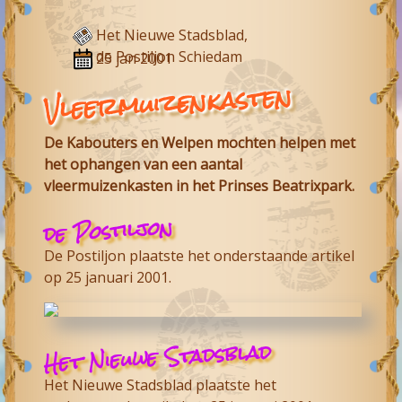
Het Nieuwe Stadsblad,
de Postiljon Schiedam
25 jan 2001
Vleermuizenkasten
De Kabouters en Welpen mochten helpen met
het ophangen van een aantal
vleermuizenkasten in het Prinses Beatrixpark.
de Postiljon
De Postiljon plaatste het onderstaande artikel
op 25 januari 2001.
Het Nieuwe Stadsblad
Het Nieuwe Stadsblad plaatste het