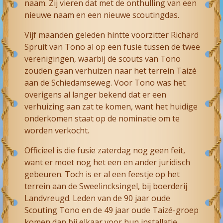
naam. Zij vieren dat met de onthulling van een
nieuwe naam en een nieuwe scoutingdas.
Vijf maanden geleden hintte voorzitter Richard
Spruit van Tono al op een fusie tussen de twee
verenigingen, waarbij de scouts van Tono
zouden gaan verhuizen naar het terrein Taizé
aan de Schiedamseweg. Voor Tono was het
overigens al langer bekend dat er een
verhuizing aan zat te komen, want het huidige
onderkomen staat op de nominatie om te
worden verkocht.
Officieel is die fusie zaterdag nog geen feit,
want er moet nog het een en ander juridisch
gebeuren. Toch is er al een feestje op het
terrein aan de Sweelincksingel, bij boerderij
Landvreugd. Leden van de 90 jaar oude
Scouting Tono en de 49 jaar oude Taizé-groep
komen dan bij elkaar voor hun installatie.