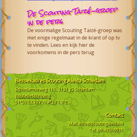
De Scouting Taizé-groep
in de pers
De voormalige Scouting Taizé-groep was
met enige regelmaat in de krant of op tv
te vinden. Lees en kijk hier de
voorkomens in de pers terug
Bezoekadres
Scouting Aleida Schiedam
Schiedamseweg 115, 3121 JG
Schiedam
Routebeschrijving
51°55'52.787"N 4°23'1.3"E
Contact
Mail.
info@scoutingaleida.nl
Tel.
06-42506931