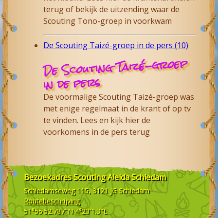
terug of bekijk de uitzending waar de
Scouting Tono-groep in voorkwam
De Scouting Taizé-groep in de pers (10)
De Scouting Taizé-groep
in de pers
De voormalige Scouting Taizé-groep was
met enige regelmaat in de krant of op tv
te vinden. Lees en kijk hier de
voorkomens in de pers terug
Bezoekadres
Scouting Aleida Schiedam
Schiedamseweg 115, 3121 JG
Schiedam
Routebeschrijving
51°55'52.787"N 4°23'1.3"E