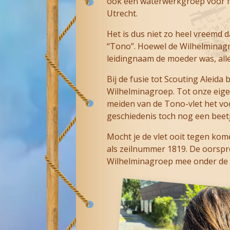
ook een waterwerkgroep voor me
Utrecht.
Het is dus niet zo heel vreemd 
“Tono”. Hoewel de Wilhelminagro
leidingnaam de moeder was, all
Bij de fusie tot Scouting Aleida
Wilhelminagroep. Tot onze eige
meiden van de Tono-vlet het vo
geschiedenis toch nog een beetj
Mocht je de vlet ooit tegen kom
als zeilnummer 1819. De oorsp
Wilhelminagroep mee onder de 