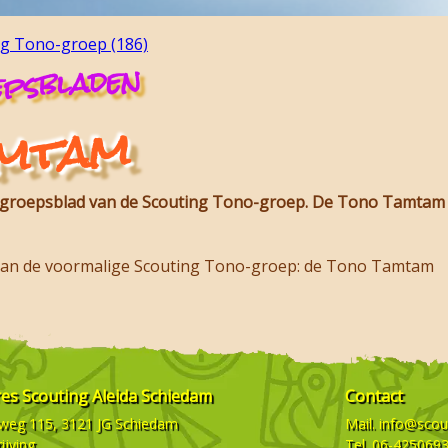
ng Tono-groep (186)
psbladen
amtam
roepsblad van de Scouting Tono-groep. De Tono Tamtam k
 van de voormalige Scouting Tono-groep: de Tono Tamtam
res
Scouting Aleida Schiedam
Contact
weg 115, 3121 JG
Schiedam
Mail.
info@scout
ijving
Tel.
06-425069