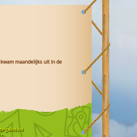
wam maandelijks uit in de
ingaleida.nl
31