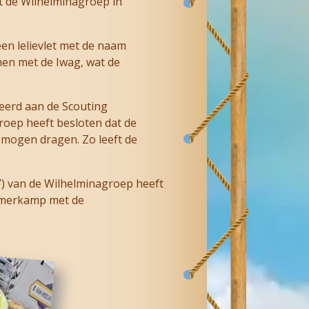
t de Wilhelminagroep in
en lelievlet met de naam
men met de Iwag, wat de
neerd aan de Scouting
roep heeft besloten dat de
mogen dragen. Zo leeft de
I”) van de Wilhelminagroep heeft
omerkamp met de