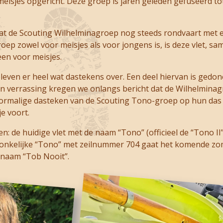
isjes opgericht. Deze groep is jaren geleden gefuseerd to
dat de Scouting Wilhelminagroep nog steeds rondvaart met e
ep zowel voor meisjes als voor jongens is, is deze vlet, sa
een voor meisjes.
 bleven er heel wat dastekens over. Een deel hiervan is gedo
n verrassing kregen we onlangs bericht dat de Wilhelminag
ormalige dasteken van de Scouting Tono-groep op hun das 
e voort.
en: de huidige vlet met de naam “Tono” (officieel de “Tono I
ronkelijke “Tono” met zeilnummer 704 gaat het komende z
naam “Tob Nooit”.