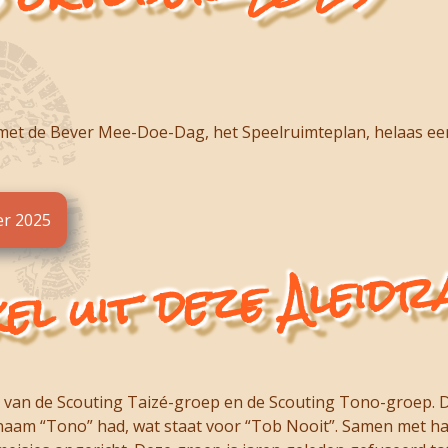
met de Bever Mee-Doe-Dag, het Speelruimteplan, helaas een 
er 2025
el uit deze Aleidr
p van de Scouting Taizé-groep en de Scouting Tono-groep. De
naam “Tono” had, wat staat voor “Tob Nooit”. Samen met haa