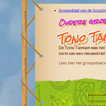
Groepsblad van de Scouti
Oudere groe
Tono T
De Tono Tamtam was het g
vorm van een nieuwsbrief.
Lees hier het groepsblad
Bezoekad
Schiedamse
Routebeschr