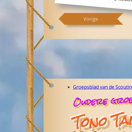
Vorige
Groepsblad van de Scouti
Oudere groe
Tono T