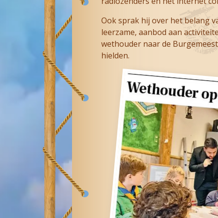
radiozenders en het internet c
Ook sprak hij over het belang 
leerzame, aanbod aan activiteit
wethouder naar de Burgemeester
hielden.