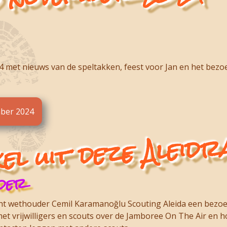
 met nieuws van de speltakken, feest voor Jan en het bez
mber 2024
el uit deze Aleidr
der
acht wethouder Cemil Karamanoğlu Scouting Aleida een bezoe
et vrijwilligers en scouts over de Jamboree On The Air en ho