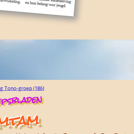
ng Tono-groep (186)
psbladen
amtam