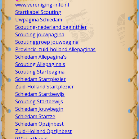
www.vereniging-info.nl
Startkabel Scouting
Uwpagina Schiedam
Scouting-nederland beginthier
Scouting jouwpagina
Scoutinggroep jouwpagina
Provincie-zuid-holland Allepaginas
Schiedam Allepagina's
Scouting Allepagina's
Scouting Startpagina
Schiedam Startplezier
Zuid-Holland Startplezier
Schiedam Startbewijs
Scouting Startbewijs
Schiedam Jouwbegin
Schiedam Startze
Schiedam Opzijnbest
Zuid-Holland Opzijnbest
010startkabel