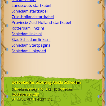
Landscouts startkabel
Schiedam startkabel
Zuid-Holland startkabel
Provincie Zuid-Holland startkabel
Rotterdam links.nl
Schiedam links.nl
Stad Schiedam links.nl
Schiedam Startpagina
Schiedam Linkgoed
Bezoekadres
Scouting Aleida Schiedam
Schiedamseweg 115, 3121 JG
Schiedam
Routebeschrijving
51°55'52.787"N 4°23'1.3"E