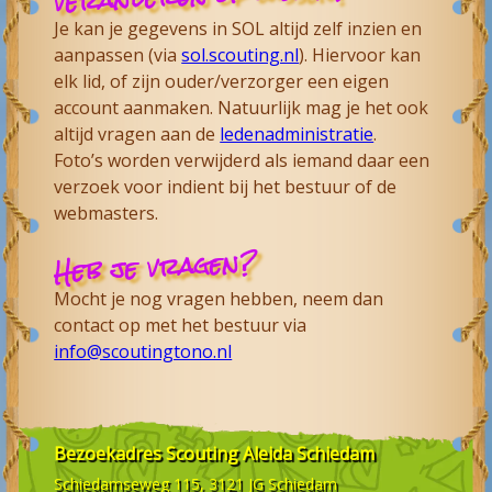
Je kan je gegevens in SOL altijd zelf inzien en
aanpassen (via
sol.scouting.nl
). Hiervoor kan
elk lid, of zijn ouder/verzorger een eigen
account aanmaken. Natuurlijk mag je het ook
altijd vragen aan de
ledenadministratie
.
Foto’s worden verwijderd als iemand daar een
verzoek voor indient bij het bestuur of de
webmasters.
Heb je vragen?
Mocht je nog vragen hebben, neem dan
contact op met het bestuur via
info@scoutingtono.nl
Bezoekadres
Scouting Aleida Schiedam
Schiedamseweg 115, 3121 JG
Schiedam