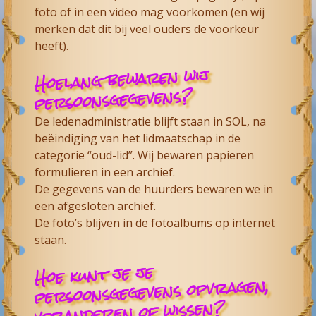
foto of in een video mag voorkomen (en wij
merken dat dit bij veel ouders de voorkeur
heeft).
Hoelang bewaren wij
persoonsgegevens?
De ledenadministratie blijft staan in SOL, na
beëindiging van het lidmaatschap in de
categorie “oud-lid”. Wij bewaren papieren
formulieren in een archief.
De gegevens van de huurders bewaren we in
een afgesloten archief.
De foto’s blijven in de fotoalbums op internet
staan.
Hoe kunt je je
persoonsgegevens opvragen,
veranderen of wissen?